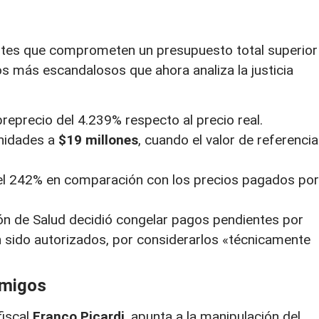
ntes que comprometen un presupuesto total superior
gos más escandalosos que ahora analiza la justicia
eprecio del 4.239% respecto al precio real
.
nidades a
$19 millones
, cuando el valor de referencia
el 242% en comparación con los precios pagados por
ón de Salud decidió congelar pagos pendientes por
 sido autorizados, por considerarlos «técnicamente
amigos
fiscal
Franco Picardi
, apunta a la manipulación del