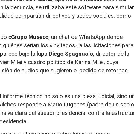
n la denuncia, se utilizaba este software para simular
lidad compartían directivos y sedes sociales, como
nado
«Grupo Museo»
, un chat de WhatsApp donde
quiénes serían los «invitados» a las licitaciones para
parece bajo la lupa
Diego Spagnuolo
, director de la
ier Milei y cuadro político de Karina Milei, cuya
ifusión de audios que sugieren el pedido de retornos.
l informe técnico no solo es una pieza judicial, sino u
ro Vilches responde a Mario Lugones (padre de un socio
iva clara del asesor presidencial contra la estructu
residencia.
s y la justicia avanza sobre los vínculos de