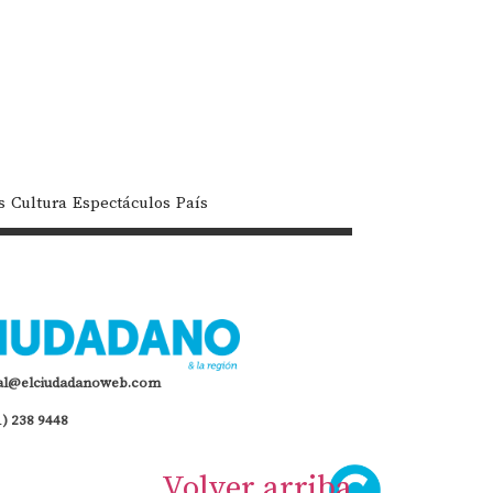
s
Cultura
Espectáculos
País
al@elciudadanoweb.com
1) 238 9448
Volver arriba