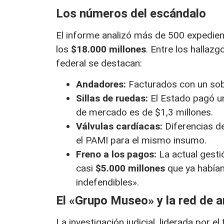
Los números del escándalo
El informe analizó más de 500 expedie
los
$18.000 millones
. Entre los hallaz
federal se destacan:
Andadores:
Facturados con un sobr
Sillas de ruedas:
El Estado pagó u
de mercado es de $1,3 millones
.
Válvulas cardíacas:
Diferencias d
el PAMI para el mismo insumo
.
Freno a los pagos:
La actual gesti
casi
$5.000 millones
que ya habían
indefendibles»
.
El «Grupo Museo» y la red de 
La investigación judicial, liderada por el 