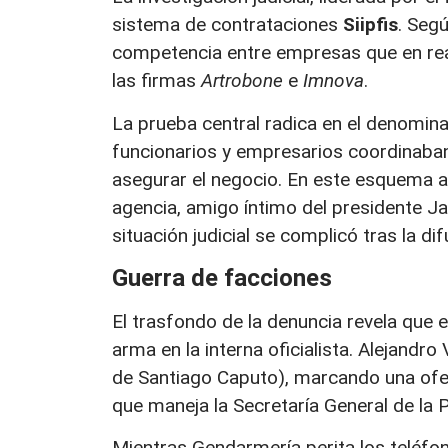
sistema de contrataciones
Siipfis
. Segú
competencia entre empresas que en rea
las firmas
Artrobone
e
Imnova
.
La prueba central radica en el denomi
funcionarios y empresarios coordinaban 
asegurar el negocio. En este esquema a
agencia, amigo íntimo del presidente Jav
situación judicial se complicó tras la d
Guerra de facciones
El trasfondo de la denuncia revela que e
arma en la interna oficialista. Alejand
de Santiago Caputo), marcando una ofens
que maneja la Secretaría General de la P
Mientras Gendarmería perita los teléfono