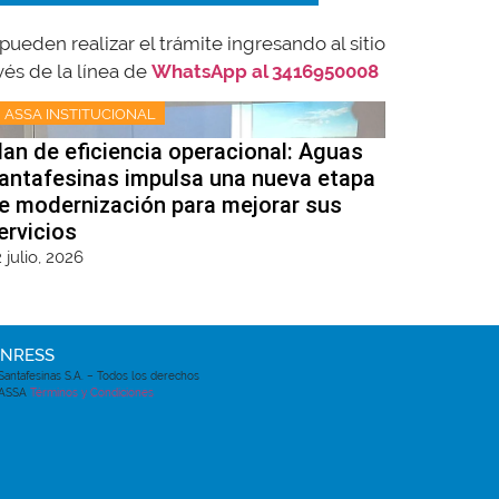
ueden realizar el trámite ingresando al sitio
vés de la línea de
WhatsApp al 3416950008
ASSA INSTITUCIONAL
lan de eficiencia operacional: Aguas
antafesinas impulsa una nueva etapa
e modernización para mejorar sus
ervicios
 julio, 2026
ENRESS
antafesinas S.A. – Todos los derechos
 ASSA
Términos y Condiciones