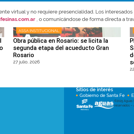
e virtual y no requiere presencialidad. Los interesados p
fesinas.com.ar
, o comunicándose de forma directa a tra
ASSA INSTITUCIONAL
l
Obra pública en Rosario: se licita la
P
io
segunda etapa del acueducto Gran
S
Rosario
d
s
27 julio, 2026
22
Sitios de interés
Gobierno de Santa Fe
©2025 Aguas S
reservados –