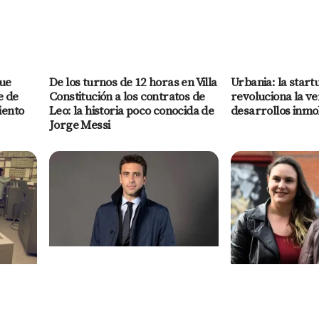
ue
De los turnos de 12 horas en Villa
Urbania: la start
e de
Constitución a los contratos de
revoluciona la ve
iento
Leo: la historia poco conocida de
desarrollos inmob
Jorge Messi