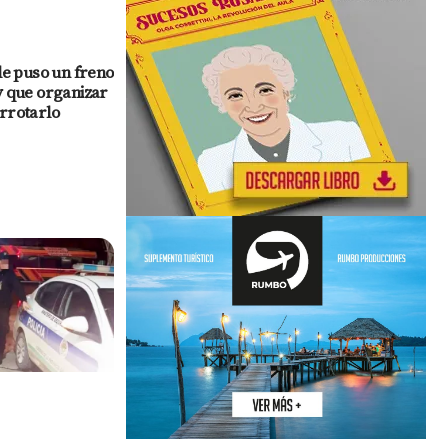
 le puso un freno
y que organizar
errotarlo