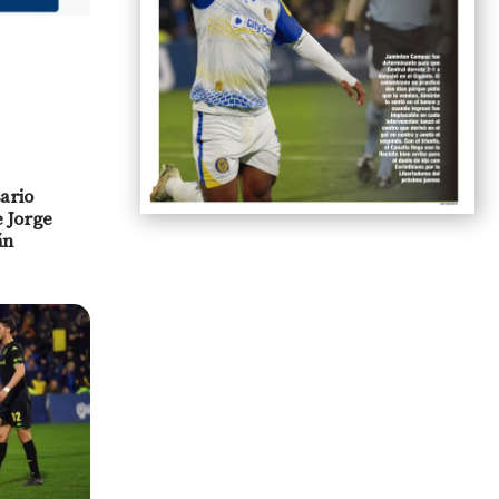
sario
e Jorge
án