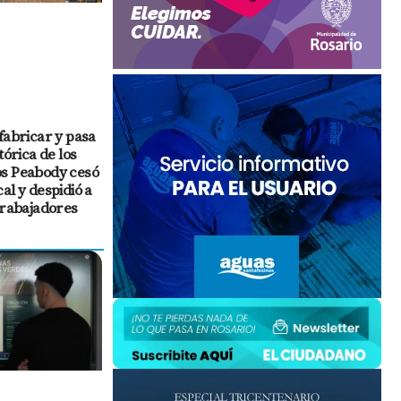
fabricar y pasa
tórica de los
os Peabody cesó
al y despidió a
trabajadores