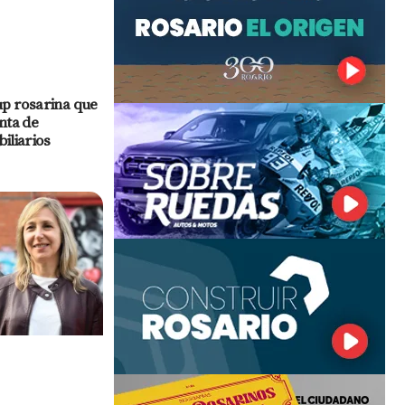
up rosarina que
nta de
iliarios