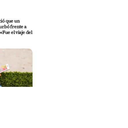
ió que un
urbó frente a
«Fue el viaje del