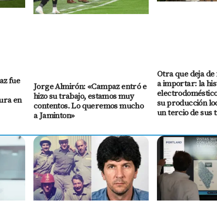
Otra que deja de 
az fue
a importar: la his
Jorge Almirón: «Campaz entró e
electrodoméstic
hizo su trabajo, estamos muy
gura en
su producción loc
contentos. Lo queremos mucho
un tercio de sus 
a Jaminton»