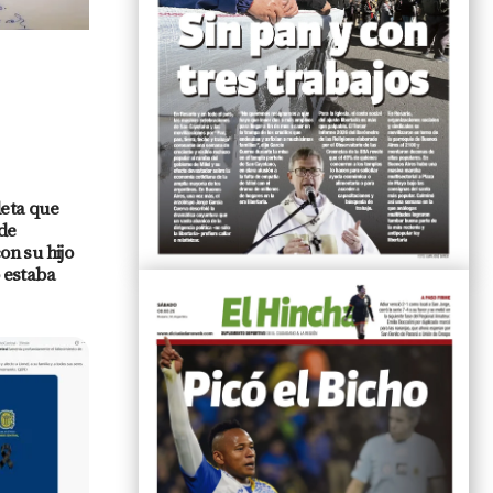
leta que
de
n su hijo
 estaba