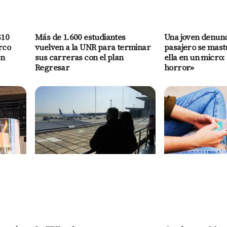
$10
Más de 1.600 estudiantes
Una joven denunc
rco
vuelven a la UNR para terminar
pasajero se mast
ón
sus carreras con el plan
ella en un micro: 
Regresar
horror»