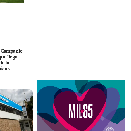
 Campaz le
que llega
de la
hians