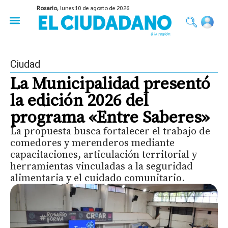
Rosario,
lunes 10 de agosto de 2026
50 años del Golpe
Festival de Cine 2026
Sobre Ruedas
Construir Rosario
Ciudad
La Municipalidad presentó
la edición 2026 del
programa «Entre Saberes»
La propuesta busca fortalecer el trabajo de
comedores y merenderos mediante
capacitaciones, articulación territorial y
herramientas vinculadas a la seguridad
alimentaria y el cuidado comunitario.