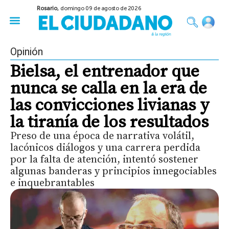
Rosario,
domingo 09 de agosto de 2026
50 años del Golpe
Festival de Cine 2026
Sobre Ruedas
Construir Rosario
Opinión
Bielsa, el entrenador que
nunca se calla en la era de
las convicciones livianas y
la tiranía de los resultados
Preso de una época de narrativa volátil,
lacónicos diálogos y una carrera perdida
por la falta de atención, intentó sostener
algunas banderas y principios innegociables
e inquebrantables