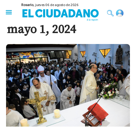
Rosario,
jueves 06 de agosto de 2026
50 años del Golpe
Festival de Cine 2026
Sobre Ruedas
Construir Rosario
mayo 1, 2024