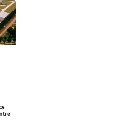
ca
ntre