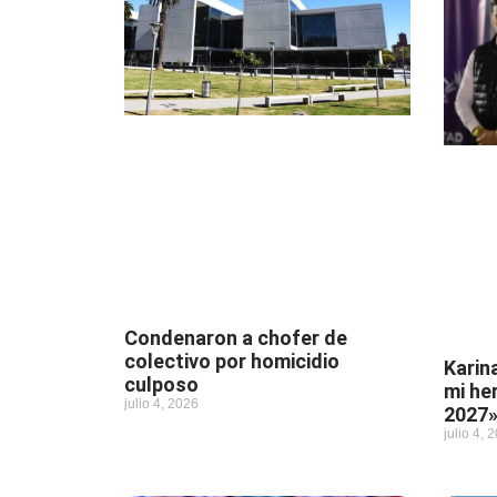
Condenaron a chofer de
colectivo por homicidio
Karina
culposo
mi he
julio 4, 2026
2027
julio 4, 