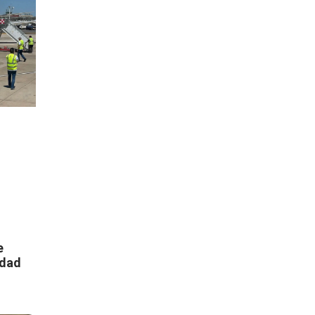
e
idad