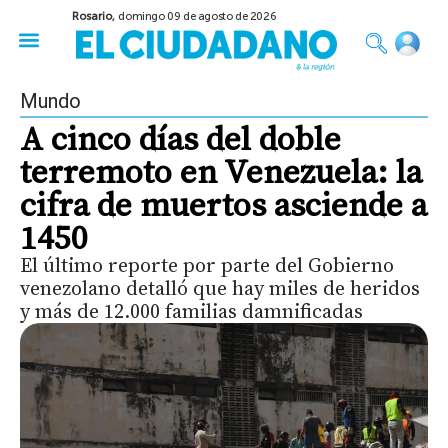
Rosario,
domingo 09 de agosto de 2026
50 años del Golpe
Festival de Cine 2026
Sobre Ruedas
Construir Rosario
Mundo
A cinco días del doble
terremoto en Venezuela: la
cifra de muertos asciende a
1450
El último reporte por parte del Gobierno
venezolano detalló que hay miles de heridos
y más de 12.000 familias damnificadas