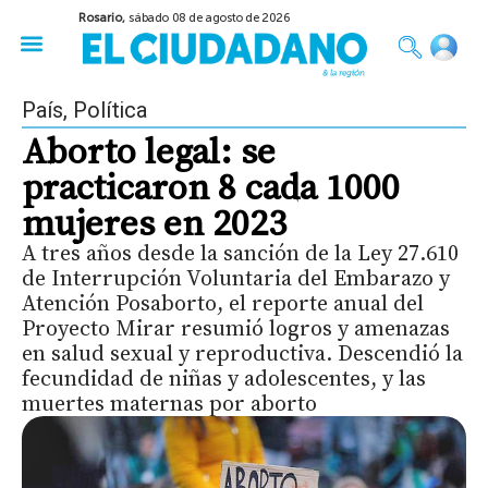
Rosario,
sábado 08 de agosto de 2026
50 años del Golpe
Festival de Cine 2026
Sobre Ruedas
Construir Rosario
País
,
Política
Aborto legal: se
practicaron 8 cada 1000
mujeres en 2023
A tres años desde la sanción de la Ley 27.610
de Interrupción Voluntaria del Embarazo y
Atención Posaborto, el reporte anual del
Proyecto Mirar resumió logros y amenazas
en salud sexual y reproductiva. Descendió la
fecundidad de niñas y adolescentes, y las
muertes maternas por aborto