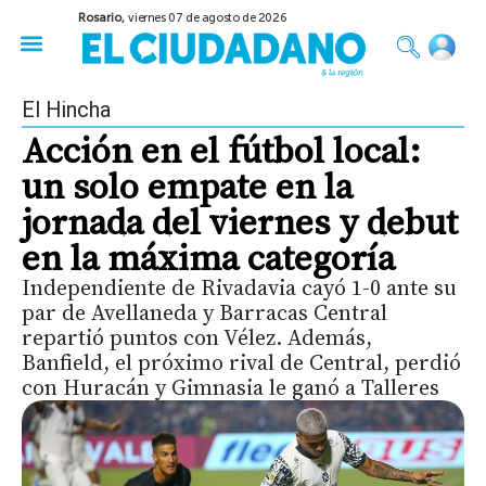
Rosario,
viernes 07 de agosto de 2026
50 años del Golpe
Festival de Cine 2026
Sobre Ruedas
Construir Rosario
El Hincha
Acción en el fútbol local:
un solo empate en la
jornada del viernes y debut
en la máxima categoría
Independiente de Rivadavia cayó 1-0 ante su
par de Avellaneda y Barracas Central
repartió puntos con Vélez. Además,
Banfield, el próximo rival de Central, perdió
con Huracán y Gimnasia le ganó a Talleres