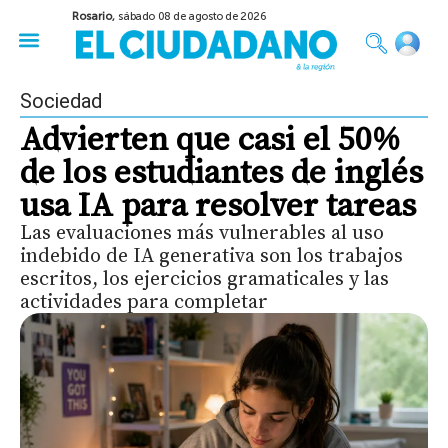
Rosario,
sábado 08 de agosto de 2026
50 años del Golpe
Festival de Cine 2026
Sobre Ruedas
Construir Rosario
Sociedad
Advierten que casi el 50%
de los estudiantes de inglés
usa IA para resolver tareas
Las evaluaciones más vulnerables al uso
indebido de IA generativa son los trabajos
escritos, los ejercicios gramaticales y las
actividades para completar