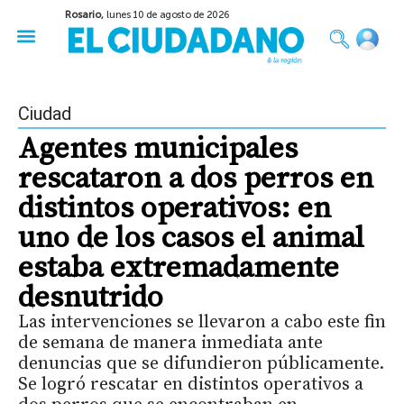
Rosario,
lunes 10 de agosto de 2026
50 años del Golpe
Festival de Cine 2026
Sobre Ruedas
Construir Rosario
Ciudad
Agentes municipales
rescataron a dos perros en
distintos operativos: en
uno de los casos el animal
estaba extremadamente
desnutrido
Las intervenciones se llevaron a cabo este fin
de semana de manera inmediata ante
denuncias que se difundieron públicamente.
Se logró rescatar en distintos operativos a