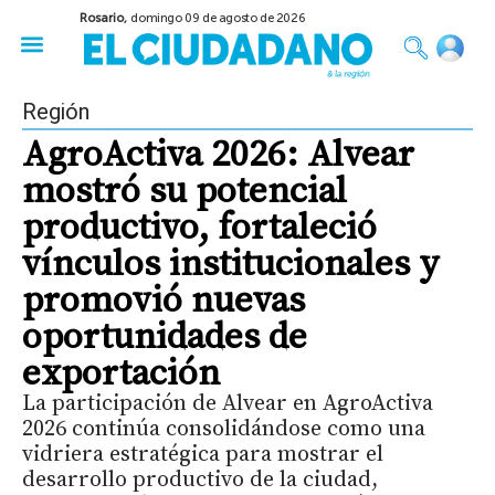
Rosario,
domingo 09 de agosto de 2026
50 años del Golpe
Festival de Cine 2026
Sobre Ruedas
Construir Rosario
Región
AgroActiva 2026: Alvear
mostró su potencial
productivo, fortaleció
vínculos institucionales y
promovió nuevas
oportunidades de
exportación
La participación de Alvear en AgroActiva
2026 continúa consolidándose como una
vidriera estratégica para mostrar el
desarrollo productivo de la ciudad,