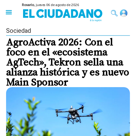
Rosario,
jueves 06 de agosto de 2026
50 años del Golpe
Festival de Cine 2026
Sobre Ruedas
Construir Rosario
Sociedad
AgroActiva 2026: Con el
foco en el «ecosistema
AgTech», Tekron sella una
alianza histórica y es nuevo
Main Sponsor