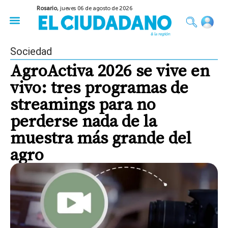
Rosario,
jueves 06 de agosto de 2026
50 años del Golpe
Festival de Cine 2026
Sobre Ruedas
Construir Rosario
Sociedad
AgroActiva 2026 se vive en
vivo: tres programas de
streamings para no
perderse nada de la
muestra más grande del
agro