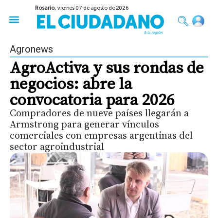
Rosario,
viernes 07 de agosto de 2026
50 años del Golpe
Festival de Cine 2026
Sobre Ruedas
Construir Rosario
Agronews
AgroActiva y sus rondas de
negocios: abre la
convocatoria para 2026
Compradores de nueve países llegarán a
Armstrong para generar vínculos
comerciales con empresas argentinas del
sector agroindustrial