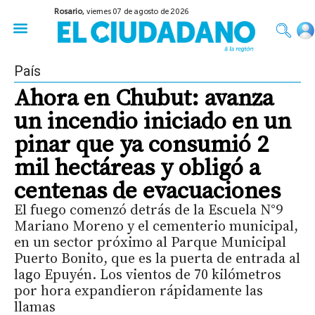
Rosario,
viernes 07 de agosto de 2026
50 años del Golpe
Festival de Cine 2026
Sobre Ruedas
Construir Rosario
País
Ahora en Chubut: avanza
un incendio iniciado en un
pinar que ya consumió 2
mil hectáreas y obligó a
centenas de evacuaciones
El fuego comenzó detrás de la Escuela N°9
Mariano Moreno y el cementerio municipal,
en un sector próximo al Parque Municipal
Puerto Bonito, que es la puerta de entrada al
lago Epuyén. Los vientos de 70 kilómetros
por hora expandieron rápidamente las
llamas