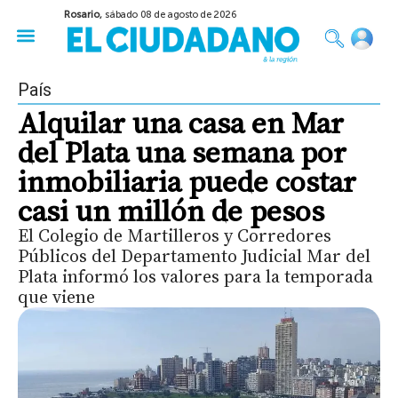
Rosario,
sábado 08 de agosto de 2026
50 años del Golpe
Festival de Cine 2026
Sobre Ruedas
Construir Rosario
País
Alquilar una casa en Mar
del Plata una semana por
inmobiliaria puede costar
casi un millón de pesos
El Colegio de Martilleros y Corredores
Públicos del Departamento Judicial Mar del
Plata informó los valores para la temporada
que viene