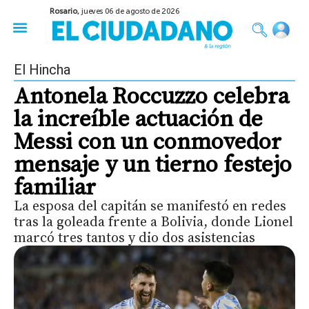
Rosario,
jueves 06 de agosto de 2026
50 años del Golpe
Festival de Cine 2026
Sobre Ruedas
Construir Rosario
El Hincha
Antonela Roccuzzo celebra
la increíble actuación de
Messi con un conmovedor
mensaje y un tierno festejo
familiar
La esposa del capitán se manifestó en redes
tras la goleada frente a Bolivia, donde Lionel
marcó tres tantos y dio dos asistencias