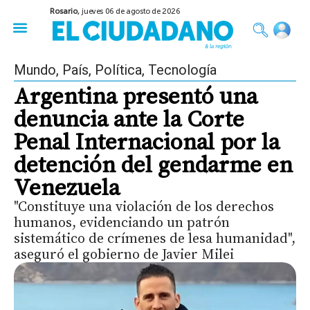
Rosario,
jueves 06 de agosto de 2026
50 años del Golpe
Festival de Cine 2026
Sobre Ruedas
Construir Rosario
Mundo
,
País
,
Política
,
Tecnología
Argentina presentó una
denuncia ante la Corte
Penal Internacional por la
detención del gendarme en
Venezuela
"Constituye una violación de los derechos
humanos, evidenciando un patrón
sistemático de crímenes de lesa humanidad",
aseguró el gobierno de Javier Milei