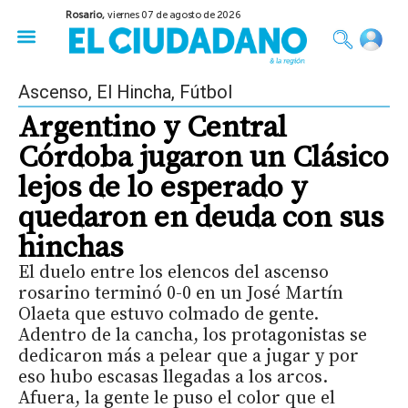
Rosario,
viernes 07 de agosto de 2026
50 años del Golpe
Festival de Cine 2026
Sobre Ruedas
Construir Rosario
Ascenso
,
El Hincha
,
Fútbol
Argentino y Central
Córdoba jugaron un Clásico
lejos de lo esperado y
quedaron en deuda con sus
hinchas
El duelo entre los elencos del ascenso
rosarino terminó 0-0 en un José Martín
Olaeta que estuvo colmado de gente.
Adentro de la cancha, los protagonistas se
dedicaron más a pelear que a jugar y por
eso hubo escasas llegadas a los arcos.
Afuera, la gente le puso el color que el