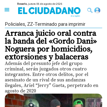
Rosario,
jueves 06 de agosto de 2026
50 años del Golpe
Festival de Cine 2026
Sobre Ruedas
Construir Rosario
Policiales
,
ZZ-Terminado para imprimir
Arranca juicio oral contra
la banda del «Gordo Dani»
Noguera por homicidios,
extorsiones y balaceras
Además del presunto jefe del grupo
criminal, serán juzgados otros cuatro
integrantes. Entre otros delitos, por el
asesinato de un rival de sus andanzas
ilegales, Ariel “Jerry” Gaeta, perpetrado en
agosto de 2020