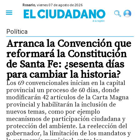
Rosario,
viernes 07 de agosto de 2026
50 años del Golpe
Festival de Cine 2026
Sobre Ruedas
Construir Rosario
Política
Arranca la Convención que
reformará la Constitución
de Santa Fe: ¿sesenta días
para cambiar la historia?
Los 69 convencionales inician en la capital
provincial un proceso de 60 días, donde
modificarán 42 artículos de la Carta Magna
provincial y habilitarán la inclusión de
nuevos temas, como por ejemplo
mecanismos de participación ciudadana y
protección del ambiente. La reelección del
gobernador, la limitación de los mandatos y