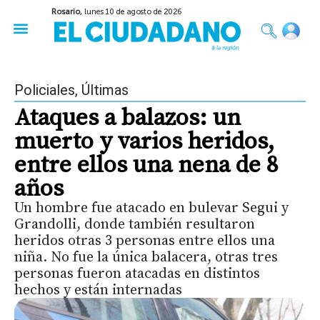
Rosario,
lunes 10 de agosto de 2026
50 años del Golpe
Festival de Cine 2026
Sobre Ruedas
Construir Rosario
Policiales
,
Últimas
Ataques a balazos: un
muerto y varios heridos,
entre ellos una nena de 8
años
Un hombre fue atacado en bulevar Segui y
Grandolli, donde también resultaron
heridos otras 3 personas entre ellos una
niña. No fue la única balacera, otras tres
personas fueron atacadas en distintos
hechos y están internadas