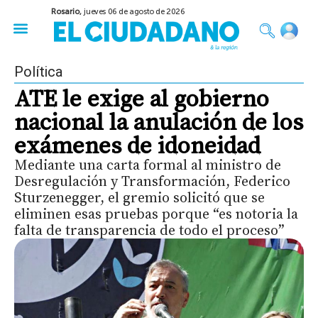
Rosario,
jueves 06 de agosto de 2026
50 años del Golpe
Festival de Cine 2026
Sobre Ruedas
Construir Rosario
Política
ATE le exige al gobierno
nacional la anulación de los
exámenes de idoneidad
Mediante una carta formal al ministro de
Desregulación y Transformación, Federico
Sturzenegger, el gremio solicitó que se
eliminen esas pruebas porque “es notoria la
falta de transparencia de todo el proceso”