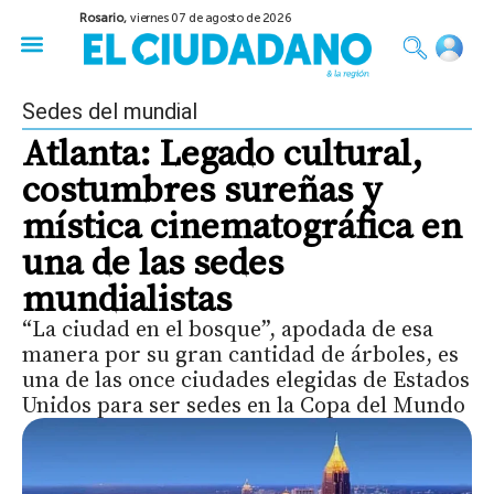
Rosario,
viernes 07 de agosto de 2026
50 años del Golpe
Festival de Cine 2026
Sobre Ruedas
Construir Rosario
Sedes del mundial
Atlanta: Legado cultural,
costumbres sureñas y
mística cinematográfica en
una de las sedes
mundialistas
“La ciudad en el bosque”, apodada de esa
manera por su gran cantidad de árboles, es
una de las once ciudades elegidas de Estados
Unidos para ser sedes en la Copa del Mundo