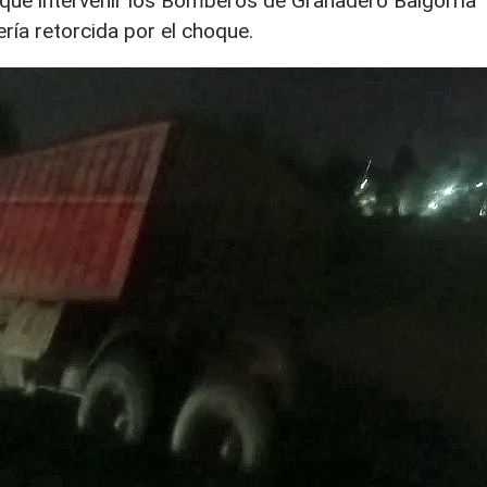
 que intervenir los Bomberos de Granadero Baigorria
ería retorcida por el choque.