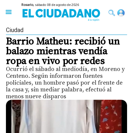
Rosario,
sábado 08 de agosto de 2026
50 años del Golpe
Festival de Cine 2026
Sobre Ruedas
Construir Rosario
Ciudad
Barrio Matheu: recibió un
balazo mientras vendía
ropa en vivo por redes
Ocurrió el sábado al mediodía, en Moreno y
Centeno. Según informaron fuentes
policiales, un hombre pasó por el frente de
la casa y, sin mediar palabra, efectuó al
menos nueve disparos