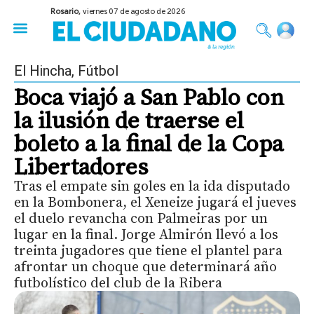
Rosario,
viernes 07 de agosto de 2026
50 años del Golpe
Festival de Cine 2026
Sobre Ruedas
Construir Rosario
El Hincha
,
Fútbol
Boca viajó a San Pablo con
la ilusión de traerse el
boleto a la final de la Copa
Libertadores
Tras el empate sin goles en la ida disputado
en la Bombonera, el Xeneize jugará el jueves
el duelo revancha con Palmeiras por un
lugar en la final. Jorge Almirón llevó a los
treinta jugadores que tiene el plantel para
afrontar un choque que determinará año
futbolístico del club de la Ribera