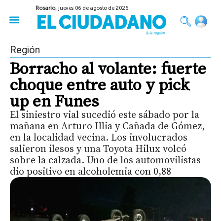
Rosario,
jueves 06 de agosto de 2026
50 años del Golpe
Festival de Cine 2026
Sobre Ruedas
Construir Rosario
Región
Borracho al volante: fuerte
choque entre auto y pick
up en Funes
El siniestro vial sucedió este sábado por la
mañana en Arturo Illia y Cañada de Gómez,
en la localidad vecina. Los involucrados
salieron ilesos y una Toyota Hilux volcó
sobre la calzada. Uno de los automovilistas
dio positivo en alcoholemia con 0,88