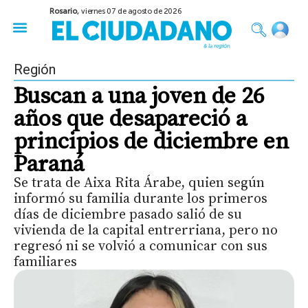
Rosario,
viernes 07 de agosto de 2026
50 años del Golpe
Festival de Cine 2026
Sobre Ruedas
Construir Rosario
Región
Buscan a una joven de 26
años que desapareció a
principios de diciembre en
Paraná
Se trata de Aixa Rita Árabe, quien según
informó su familia durante los primeros
días de diciembre pasado salió de su
vivienda de la capital entrerriana, pero no
regresó ni se volvió a comunicar con sus
familiares