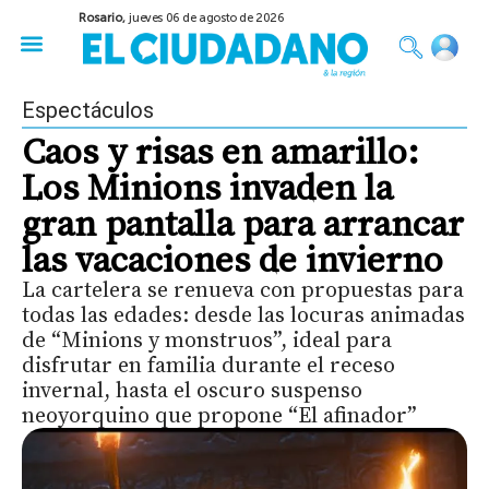
Rosario,
jueves 06 de agosto de 2026
50 años del Golpe
Festival de Cine 2026
Sobre Ruedas
Construir Rosario
Espectáculos
Caos y risas en amarillo:
Los Minions invaden la
gran pantalla para arrancar
las vacaciones de invierno
La cartelera se renueva con propuestas para
todas las edades: desde las locuras animadas
de “Minions y monstruos”, ideal para
disfrutar en familia durante el receso
invernal, hasta el oscuro suspenso
neoyorquino que propone “El afinador”