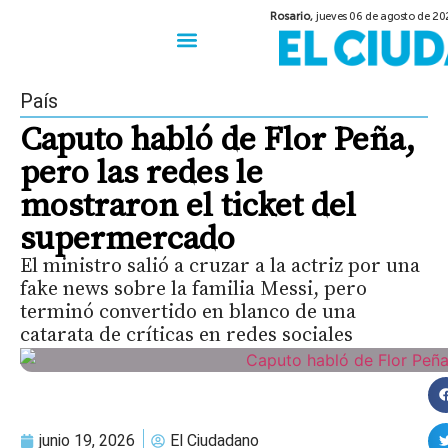
Rosario,
jueves 06 de agosto de 20
50 años del Golpe
Festival de Cine 2026
Sobre Ruedas
Construir Rosario
País
Caputo habló de Flor Peña,
pero las redes le
mostraron el ticket del
supermercado
El ministro salió a cruzar a la actriz por una
fake news sobre la familia Messi, pero
terminó convertido en blanco de una
catarata de críticas en redes sociales
junio 19, 2026
El Ciudadano