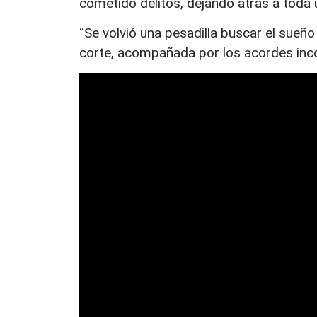
cometido delitos, dejando atrás a toda 
“Se volvió una pesadilla buscar el sue
corte, acompañada por los acordes inco