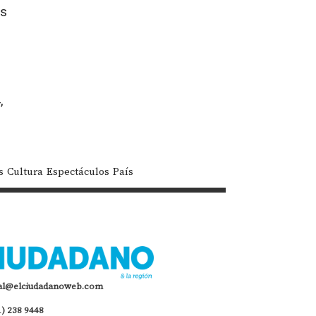
as
,
,
s
Cultura
Espectáculos
País
al@elciudadanoweb.com
1) 238 9448