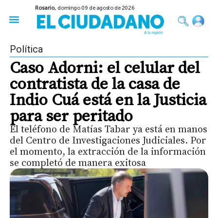
Rosario,
domingo 09 de agosto de 2026
50 años del Golpe
Festival de Cine 2026
Sobre Ruedas
Construir Rosario
Política
Caso Adorni: el celular del
contratista de la casa de
Indio Cuá está en la Justicia
para ser peritado
El teléfono de Matías Tabar ya está en manos
del Centro de Investigaciones Judiciales. Por
el momento, la extracción de la información
se completó de manera exitosa