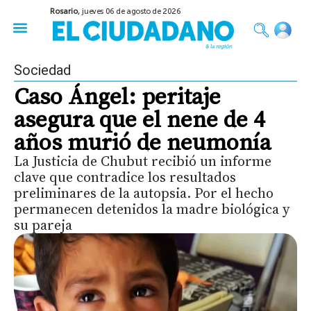
Rosario,
jueves 06 de agosto de 2026
50 años del Golpe
Festival de Cine 2026
Sobre Ruedas
Construir Rosario
Sociedad
Caso Ángel: peritaje
asegura que el nene de 4
años murió de neumonía
La Justicia de Chubut recibió un informe
clave que contradice los resultados
preliminares de la autopsia. Por el hecho
permanecen detenidos la madre biológica y
su pareja