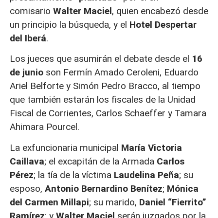
comisario
Walter Maciel
, quien encabezó desde
un principio la búsqueda, y el
Hotel Despertar
del Iberá
.
Los jueces que asumirán el debate desde el
16
de junio
son Fermín Amado Ceroleni, Eduardo
Ariel Belforte y Simón Pedro Bracco, al tiempo
que también estarán los fiscales de la Unidad
Fiscal de Corrientes, Carlos Schaeffer y Tamara
Ahimara Pourcel.
La exfuncionaria municipal
María Victoria
Caillava
; el excapitán de la Armada
Carlos
Pérez
; la tía de la víctima
Laudelina Peña
; su
esposo,
Antonio Bernardino Benítez
;
Mónica
del Carmen Millapi
; su marido,
Daniel “Fierrito”
Ramírez
; y
Walter Maciel
serán juzgados por la