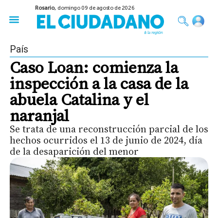
Rosario,
domingo 09 de agosto de 2026
50 años del Golpe
Festival de Cine 2026
Sobre Ruedas
Construir Rosario
País
Caso Loan: comienza la
inspección a la casa de la
abuela Catalina y el
naranjal
Se trata de una reconstrucción parcial de los
hechos ocurridos el 13 de junio de 2024, día
de la desaparición del menor