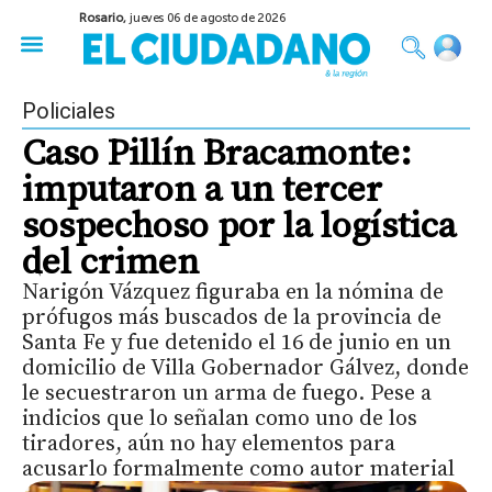
Rosario,
jueves 06 de agosto de 2026
50 años del Golpe
Festival de Cine 2026
Sobre Ruedas
Construir Rosario
Policiales
Caso Pillín Bracamonte:
imputaron a un tercer
sospechoso por la logística
del crimen
Narigón Vázquez figuraba en la nómina de
prófugos más buscados de la provincia de
Santa Fe y fue detenido el 16 de junio en un
domicilio de Villa Gobernador Gálvez, donde
le secuestraron un arma de fuego. Pese a
indicios que lo señalan como uno de los
tiradores, aún no hay elementos para
acusarlo formalmente como autor material