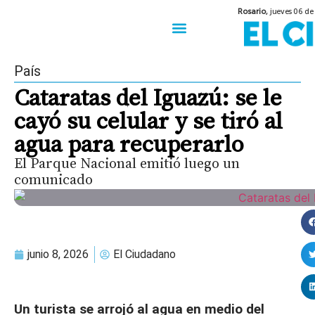
Rosario,
jueves 06 de
50 años del Golpe
Festival de Cine 2026
Sobre Ruedas
Construir Rosario
País
Cataratas del Iguazú: se le
cayó su celular y se tiró al
agua para recuperarlo
El Parque Nacional emitió luego un
comunicado
junio 8, 2026
El Ciudadano
Un turista se arrojó al agua en medio del