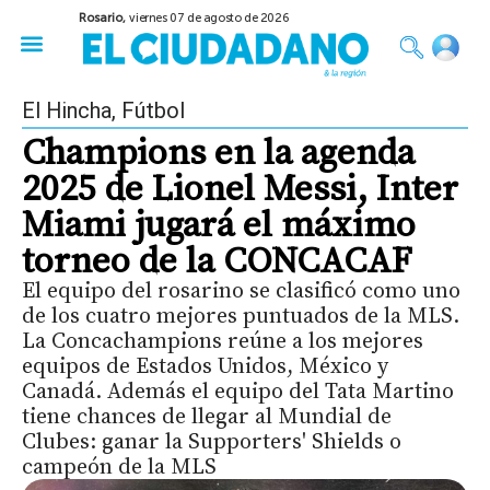
Rosario,
viernes 07 de agosto de 2026
50 años del Golpe
Festival de Cine 2026
Sobre Ruedas
Construir Rosario
El Hincha
,
Fútbol
Champions en la agenda
2025 de Lionel Messi, Inter
Miami jugará el máximo
torneo de la CONCACAF
El equipo del rosarino se clasificó como uno
de los cuatro mejores puntuados de la MLS.
La Concachampions reúne a los mejores
equipos de Estados Unidos, México y
Canadá. Además el equipo del Tata Martino
tiene chances de llegar al Mundial de
Clubes: ganar la Supporters' Shields o
campeón de la MLS