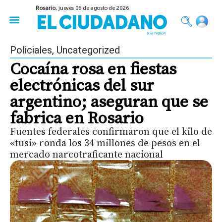
Rosario,
jueves 06 de agosto de 2026
50 años del Golpe
Festival de Cine 2026
Sobre Ruedas
Construir Rosario
Policiales
,
Uncategorized
Cocaína rosa en fiestas
electrónicas del sur
argentino; aseguran que se
fabrica en Rosario
Fuentes federales confirmaron que el kilo de
«tusi» ronda los 34 millones de pesos en el
mercado narcotraficante nacional