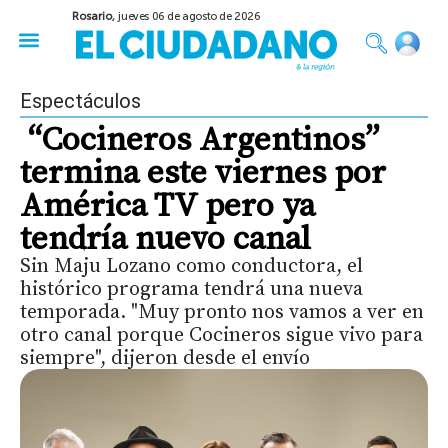
Rosario,
jueves 06 de agosto de 2026
50 años del Golpe
Festival de Cine 2026
Sobre Ruedas
Construir Rosario
Espectáculos
“Cocineros Argentinos”
termina este viernes por
América TV pero ya
tendría nuevo canal
Sin Maju Lozano como conductora, el
histórico programa tendrá una nueva
temporada. "Muy pronto nos vamos a ver en
otro canal porque Cocineros sigue vivo para
siempre", dijeron desde el envío