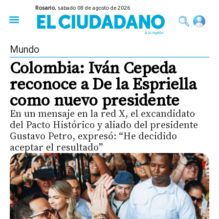
Rosario,
sábado 08 de agosto de 2026
50 años del Golpe
Festival de Cine 2026
Sobre Ruedas
Construir Rosario
Mundo
Colombia: Iván Cepeda
reconoce a De la Espriella
como nuevo presidente
En un mensaje en la red X, el excandidato
del Pacto Histórico y aliado del presidente
Gustavo Petro, expresó: “He decidido
aceptar el resultado”