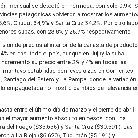
ción mensual se detectó en Formosa, con solo 0,9%. S
provincias patagónicas volvieron a mostrar los aumento
5,6%, Chubut 34,9% y Santa Cruz 34,2%. Por otro lado
enores subas, con 28,8% y 28,7% respectivamente.
rsión de precios al interior de la canasta de producto
4% en casi todo el país, aunque en Jujuy la suba
 incrementó su precio entre 2% y 4% en todas las
tal mantuvo estabilidad con leves alzas en Corrientes
an, Santiago del Estero y La Pampa, donde la variación
llo empaquetada no mostró cambios de relevancia e
sta entre el último día de marzo y el cierre de abril
con el mayor aumento absoluto en pesos, con una
rra del Fuego ($35.656) y Santa Cruz ($30.591). Las
on a La Rioja ($6.620), Tucumán ($5.191) y