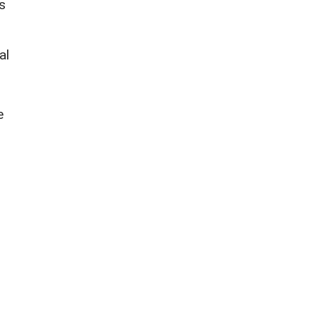
s
al
e