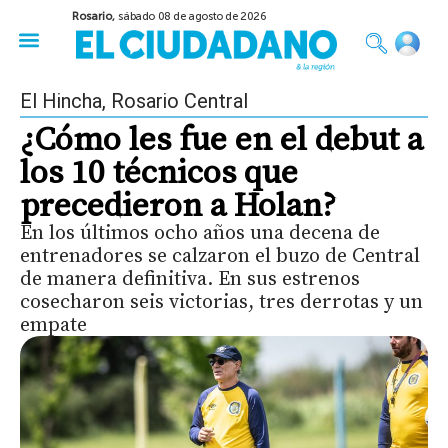
Rosario,
sábado 08 de agosto de 2026
50 años del Golpe
Festival de Cine 2026
Sobre Ruedas
Construir Rosario
El Hincha
,
Rosario Central
¿Cómo les fue en el debut a
los 10 técnicos que
precedieron a Holan?
En los últimos ocho años una decena de
entrenadores se calzaron el buzo de Central
de manera definitiva. En sus estrenos
cosecharon seis victorias, tres derrotas y un
empate