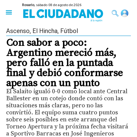
Rosario,
sábado 08 de agosto de 2026
50 años del Golpe
Festival de Cine 2026
Sobre Ruedas
Construir Rosario
Ascenso
,
El Hincha
,
Fútbol
Con sabor a poco:
Argentino mereció más,
pero falló en la puntada
final y debió conformarse
apenas con un punto
El Salaíto igualó 0-0 como local ante Central
Ballester en un cotejo donde contó con las
situaciones más claras, pero no las
convirtió. El equipo suma cuatro puntos
sobre seis posibles en este arranque del
Torneo Apertura y la próxima fecha visitará
a Sportivo Barracas en José Ingenieros