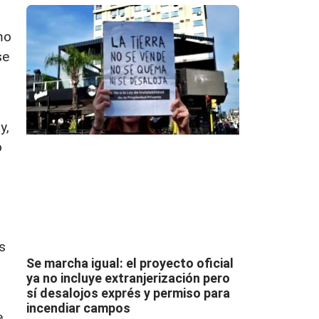
mo
se
y,
o
s
Se marcha igual: el proyecto oficial
ya no incluye extranjerización pero
sí desalojos exprés y permiso para
incendiar campos
e