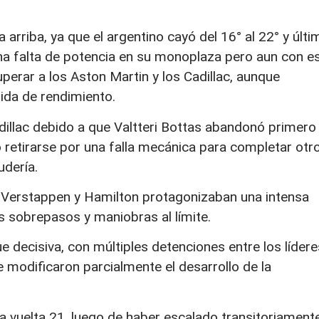
arriba, ya que el argentino cayó del 16° al 22° y últi
na falta de potencia en su monoplaza pero aun con e
perar a los Aston Martin y los Cadillac, aunque
ida de rendimiento.
llac debido a que Valtteri Bottas abandonó primero 
 retirarse por una falla mecánica para completar otr
udería.
, Verstappen y Hamilton protagonizaban una intensa
s sobrepasos y maniobras al límite.
 decisiva, con múltiples detenciones entre los lídere
e modificaron parcialmente el desarrollo de la
la vuelta 21, luego de haber escalado transitoriament