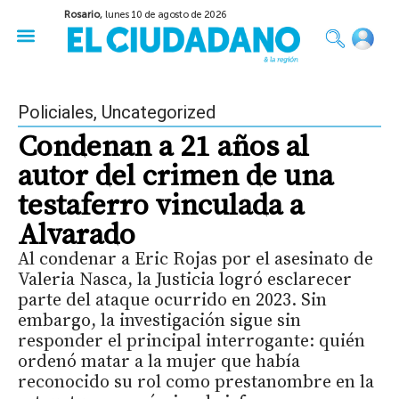
Rosario,
lunes 10 de agosto de 2026
50 años del Golpe
Festival de Cine 2026
Sobre Ruedas
Construir Rosario
Policiales
,
Uncategorized
Condenan a 21 años al
autor del crimen de una
testaferro vinculada a
Alvarado
Al condenar a Eric Rojas por el asesinato de
Valeria Nasca, la Justicia logró esclarecer
parte del ataque ocurrido en 2023. Sin
embargo, la investigación sigue sin
responder el principal interrogante: quién
ordenó matar a la mujer que había
reconocido su rol como prestanombre en la