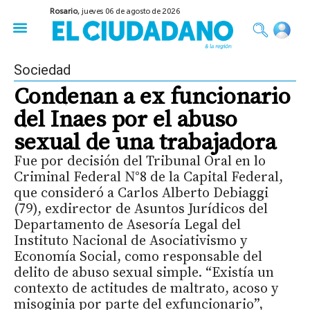
Rosario,
jueves 06 de agosto de 2026
50 años del Golpe
Festival de Cine 2026
Sobre Ruedas
Construir Rosario
Sociedad
Condenan a ex funcionario
del Inaes por el abuso
sexual de una trabajadora
Fue por decisión del Tribunal Oral en lo
Criminal Federal N°8 de la Capital Federal,
que consideró a Carlos Alberto Debiaggi
(79), exdirector de Asuntos Jurídicos del
Departamento de Asesoría Legal del
Instituto Nacional de Asociativismo y
Economía Social, como responsable del
delito de abuso sexual simple. “Existía un
contexto de actitudes de maltrato, acoso y
misoginia por parte del exfuncionario”,