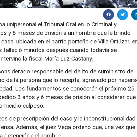
 unipersonal el Tribunal Oral en lo Criminal y
os y 6 meses de prisión a un hombre que le brindó
asa, ubicada en el barrio porteño de Villa Ortúzar, e
s falleció minutos después cuando todavía se
intervino la fiscal María Luz Castany.
 considerado responsable del delito de suministro de
uso de la persona que lo recepta, agravado por habers
 edad. Los fundamentos se conocerán el próximo 25
ía pedido 3 años y 6 meses de prisión al considerar que
omicidio culposo.
eos de prescripción del caso y la inconstitucionalidad
defensa. Además, el juez Vega ordenó que, una vez que
la detención del hombre.