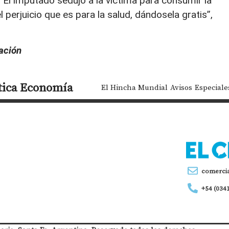
 “El imputado sedujo a la víctima para consumir la
 perjuicio que es para la salud, dándosela gratis”,
Nación
tica
Economía
El Hincha Mundial
Avisos
Especiale
comerci
+54 (034